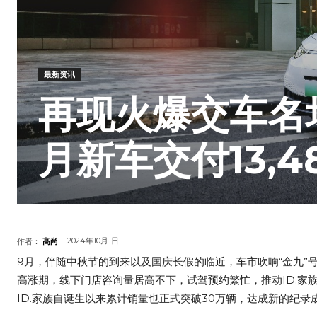
最新资讯
再现火爆交车名场
月新车交付13,4
2024年10月1日
作者：
高尚
9月，伴随中秋节的到来以及国庆长假的临近，车市吹响“金九”号角，
高涨期，线下门店咨询量居高不下，试驾预约繁忙，推动ID.家族
ID.家族自诞生以来累计销量也正式突破30万辆，达成新的纪