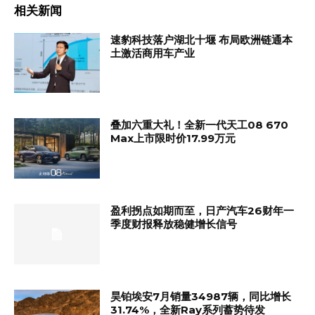
相关新闻
速豹科技落户湖北十堰 布局欧洲链通本
土激活商用车产业
叠加六重大礼！全新一代天工08 670
Max上市限时价17.99万元
盈利拐点如期而至，日产汽车26财年一
季度财报释放稳健增长信号
昊铂埃安7月销量34987辆，同比增长
31.74%，全新Ray系列蓄势待发