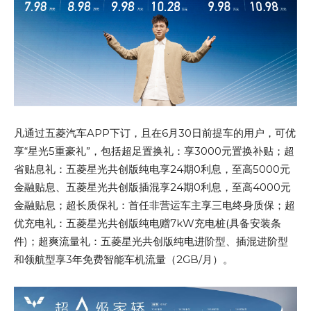
凡通过五菱汽车APP下订，且在6月30日前提车的用户，可优
享“星光5重豪礼”，包括超足置换礼：享3000元置换补贴；超
省贴息礼：五菱星光共创版纯电享24期0利息，至高5000元
金融贴息、五菱星光共创版插混享24期0利息，至高4000元
金融贴息；超长质保礼：首任非营运车主享三电终身质保；超
优充电礼：五菱星光共创版纯电赠7kW充电桩(具备安装条
件)；超爽流量礼：五菱星光共创版纯电进阶型、插混进阶型
和领航型享3年免费智能车机流量（2GB/月）。