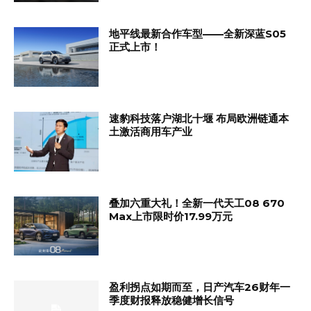
地平线最新合作车型——全新深蓝S05
正式上市！
速豹科技落户湖北十堰 布局欧洲链通本
土激活商用车产业
叠加六重大礼！全新一代天工08 670
Max上市限时价17.99万元
盈利拐点如期而至，日产汽车26财年一
季度财报释放稳健增长信号