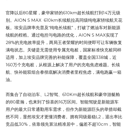
官降以后80星耀，豪华家轿的610km超长续航打到14万元级
别。AION S MAX 610km长续航拉高同级纯电家轿续航天花
板。埃安品牌率先普及“纯电长续航”，打破了燃油车对新能源
续航的桎梏。通过电控与电路的优化，AION S MAX实现了
28%的充电效率提升，两局王者荣耀的时间便即可让车辆恢复
满电状态。关键是无需使用专属充电桩，国家标准快充桩同样
适用，加上埃安品牌完善的补能保障，覆盖全国338城，近
160万个充电桩，从根源上解决了用户的充电焦虑难题。长续
航、快补能双组合拳彻底解决消费者里程焦虑，满电跑赢一箱
油。
而集合了自动泊车、L2智驾、610Km超长续航和豪华游艇舱
的80星瀚，也来到了惊喜的16万区间。智能驾驶是新能源车
用户的最大日常通勤用车需求，但作为新能源巨头的举措却截
然不同，显然埃安才更懂消费者。拥有同级最稳L2，退出率比
竞品低30%，依靠领先算法精准居中，偏差不超10cm，智能