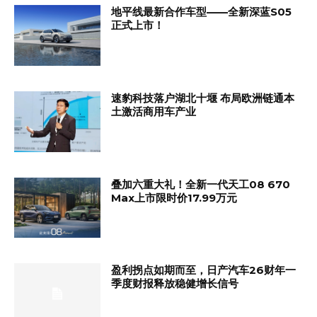
地平线最新合作车型——全新深蓝S05
正式上市！
速豹科技落户湖北十堰 布局欧洲链通本
土激活商用车产业
叠加六重大礼！全新一代天工08 670
Max上市限时价17.99万元
盈利拐点如期而至，日产汽车26财年一
季度财报释放稳健增长信号