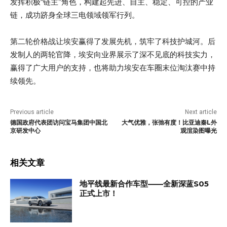
发挥积极“链主”角色，构建起先进、自主、稳定、可控的产业
链，成功跻身全球三电领域领军行列。
第二轮价格战让埃安赢得了发展先机，筑牢了科技护城河。后
发制人的两轮官降，埃安向业界展示了深不见底的科技实力，
赢得了广大用户的支持，也将助力埃安在车圈末位淘汰赛中持
续领先。
Previous article
Next article
德国政府代表团访问宝马集团中国北
大气优雅，张弛有度！比亚迪秦L外
京研发中心
观渲染图曝光
相关文章
地平线最新合作车型——全新深蓝S05
正式上市！