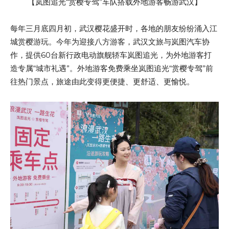
【岚图追光“赏樱专驾”车队搭载外地游客畅游武汉】
每年三月底四月初，武汉樱花盛开时，各地的朋友纷纷涌入江
城赏樱游玩。今年为迎接八方游客，武汉文旅与岚图汽车协
作，提供60台新行政电动旗舰轿车岚图追光，为外地游客打
造专属“城市礼遇”。外地游客免费乘坐岚图追光“赏樱专驾”前
往热门景点，旅途由此变得更便捷、更舒适、更愉悦。