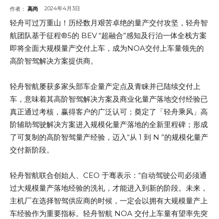
2024年4月3日
作者：
高尚
轻舟可过万重山！历经数月艰苦卓绝的量产交付攻坚，轻舟智
航团队基于征程®5的 BEV “超融合”感知及行泊一体全栈方案
即将全面大规模量产交付上车，成为NOA交付上车量领先的
高阶智驾解决方案提供商。
轻舟智航屡获多家头部车企量产定点及青睐并已陆续交付上
车，意味着其高阶智驾解决方案及商业化量产落地交付经验已
真正通过考核，赢得客户的广泛认可；奠定了「轻舟乘风」高
阶辅助驾驶解决方案进入规模化量产落地的全新里程碑；形成
了可复制的高阶智驾量产经验，迈入“从 1 到 N ”的规模化量产
交付新阶段。
轻舟智航联合创始人、CEO 于骞表示：“自动驾驶公司必须通
过大规模量产落地经验的洗礼，才能进入到新的阶段。未来，
主机厂在选择智驾供应商的时候，一定会以拥有大规模量产上
车经验作为重要指标。轻舟智航 NOA 交付上车量有望率先突