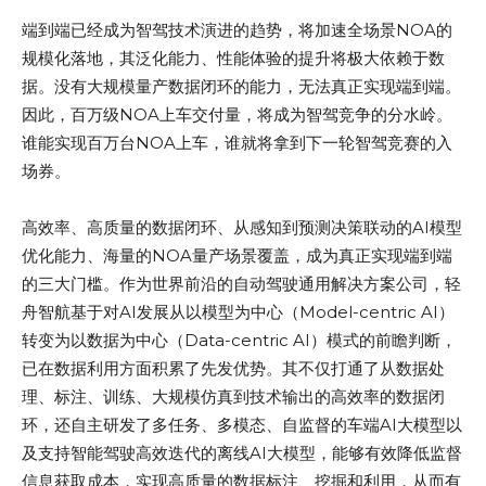
端到端已经成为智驾技术演进的趋势，将加速全场景NOA的
规模化落地，其泛化能力、性能体验的提升将极大依赖于数
据。没有大规模量产数据闭环的能力，无法真正实现端到端。
因此，百万级NOA上车交付量，将成为智驾竞争的分水岭。
谁能实现百万台NOA上车，谁就将拿到下一轮智驾竞赛的入
场券。
高效率、高质量的数据闭环、从感知到预测决策联动的AI模型
优化能力、海量的NOA量产场景覆盖，成为真正实现端到端
的三大门槛。作为世界前沿的自动驾驶通用解决方案公司，轻
舟智航基于对AI发展从以模型为中心（Model-centric AI）
转变为以数据为中心（Data-centric AI）模式的前瞻判断，
已在数据利用方面积累了先发优势。其不仅打通了从数据处
理、标注、训练、大规模仿真到技术输出的高效率的数据闭
环，还自主研发了多任务、多模态、自监督的车端AI大模型以
及支持智能驾驶高效迭代的离线AI大模型，能够有效降低监督
信息获取成本，实现高质量的数据标注、挖掘和利用，从而有