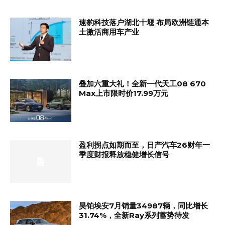
速豹科技落户湖北十堰 布局欧洲链通本
土激活商用车产业
叠加六重大礼！全新一代天工08 670
Max上市限时价17.99万元
盈利拐点如期而至，日产汽车26财年一
季度财报释放稳健增长信号
昊铂埃安7月销量34987辆，同比增长
31.74%，全新Ray系列蓄势待发