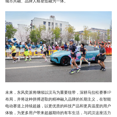
城市共融、品牌人格塑造融为一体。
未来，东风奕派将继续以汉马为重要纽带，深耕马拉松赛事IP
布局，并将这种拼搏进取的精神融入品牌的长期主义，在智能
电动赛道上持续超越，以更优质的科技产品和更具温度的用户
体验，为更多用户带来超越期待的有车生活，与武汉这座活力