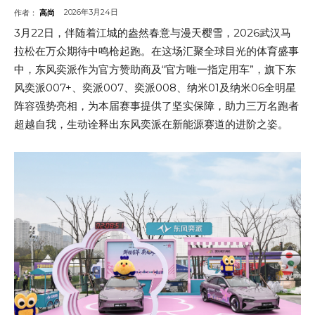
2026年3月24日
作者：
高尚
3月22日，伴随着江城的盎然春意与漫天樱雪，2026武汉马
拉松在万众期待中鸣枪起跑。在这场汇聚全球目光的体育盛事
中，东风奕派作为官方赞助商及“官方唯一指定用车”，旗下东
风奕派007+、奕派007、奕派008、纳米01及纳米06全明星
阵容强势亮相，为本届赛事提供了坚实保障，助力三万名跑者
超越自我，生动诠释出东风奕派在新能源赛道的进阶之姿。