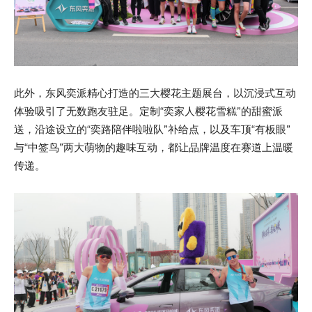
此外，东风奕派精心打造的三大樱花主题展台，以沉浸式互动
体验吸引了无数跑友驻足。定制“奕家人樱花雪糕”的甜蜜派
送，沿途设立的“奕路陪伴啦啦队”补给点，以及车顶“有板眼”
与“中签鸟”两大萌物的趣味互动，都让品牌温度在赛道上温暖
传递。