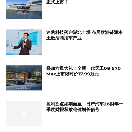
正式上市！
速豹科技落户湖北十堰 布局欧洲链通本
土激活商用车产业
叠加六重大礼！全新一代天工08 670
Max上市限时价17.99万元
盈利拐点如期而至，日产汽车26财年一
季度财报释放稳健增长信号