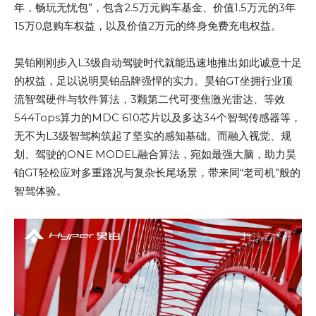
年，畅玩无忧包”，包含2.5万元购车基金、价值1.5万元的3年
15万0息购车权益，以及价值2万元的终身免费充电权益。
昊铂刚刚步入L3级自动驾驶时代就能迅速地推出如此诚意十足
的权益，足以说明昊铂品牌强悍的实力。昊铂GT坐拥行业顶
流智驾硬件与软件算法，3颗第二代可变焦激光雷达、等效
544Tops算力的MDC 610芯片以及多达34个智驾传感器等，
无不为L3级智驾构筑起了坚实的感知基础。而融入视觉、规
划、驾驶的ONE MODEL融合算法，宛如最强大脑，助力昊
铂GT轻松应对多重路况与复杂长尾场景，带来同“老司机”般的
智驾体验。