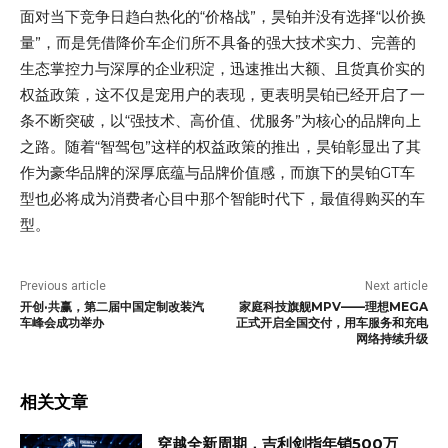
面对当下竞争日趋白热化的“价格战”，昊铂并没有选择“以价换
量”，而是凭借降价车企们所不具备的强大技术实力、完善的
生态掌控力与深厚的企业积淀，迅速推出大额、且货真价实的
权益政策，这不仅是宠用户的表现，更表明昊铂已经开启了一
条不断突破，以“强技术、高价值、优服务”为核心的品牌向上
之路。随着“智驾包”这样的权益政策的推出，昊铂彰显出了其
作为豪华品牌的深厚底蕴与品牌价值感，而旗下的昊铂GT车
型也必将成为消费者心目中那个智能时代下，最值得购买的车
型。
Previous article
Next article
开创·共赢，第二届中国定制改装汽
家庭科技旗舰MPV——理想MEGA
车峰会成功举办
正式开启全国交付，用车服务和充电
网络持续升级
相关文章
穿越全新周期，吉利剑指年销500万