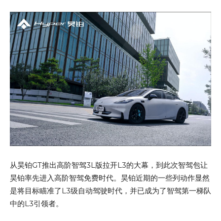
从昊铂GT推出高阶智驾3L版拉开L3的大幕，到此次智驾包让
昊铂率先进入高阶智驾免费时代。昊铂近期的一些列动作显然
是将目标瞄准了L3级自动驾驶时代，并已成为了智驾第一梯队
中的L3引领者。