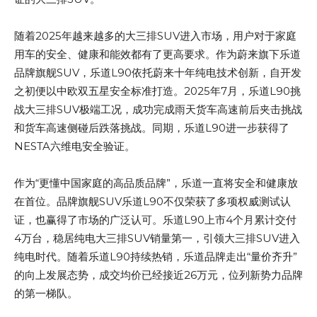
随着2025年越来越多的大三排SUV进入市场，用户对于家庭
用车的安全、健康和能效都有了更高要求。作为蔚来旗下乐道
品牌旗舰SUV，乐道L90依托蔚来十年纯电技术创新，自开发
之初便以中欧双五星安全标准打造。2025年7月，乐道L90挑
战大三排SUV极端工况，成功完成雨天货车高速前后夹击挑战
和货车高速侧碰后跌落挑战。同期，乐道L90进一步获得了
NESTA六维电安全验证。
作为“更懂中国家庭的高品质品牌”，乐道一直将安全和健康放
在首位。品牌旗舰SUV乐道L90不仅荣获了多项权威测试认
证，也赢得了市场的广泛认可。乐道L90上市4个月累计交付
4万台，稳居纯电大三排SUV销量第一，引领大三排SUV进入
纯电时代。随着乐道L90持续热销，乐道品牌走出“量价齐升”
的向上发展态势，成交均价已经接近26万元，位列新势力品牌
的第一梯队。