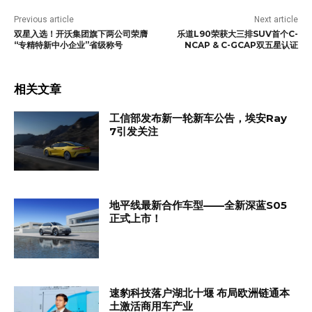
Previous article
Next article
双星入选！开沃集团旗下两公司荣膺
乐道L90荣获大三排SUV首个C-
“专精特新中小企业”省级称号
NCAP & C-GCAP双五星认证
相关文章
工信部发布新一轮新车公告，埃安Ray
7引发关注
地平线最新合作车型——全新深蓝S05
正式上市！
速豹科技落户湖北十堰 布局欧洲链通本
土激活商用车产业