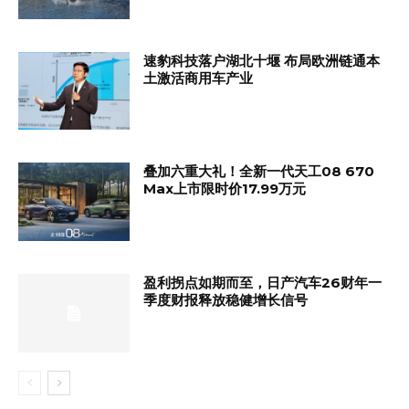
速豹科技落户湖北十堰 布局欧洲链通本
土激活商用车产业
叠加六重大礼！全新一代天工08 670
Max上市限时价17.99万元
盈利拐点如期而至，日产汽车26财年一
季度财报释放稳健增长信号