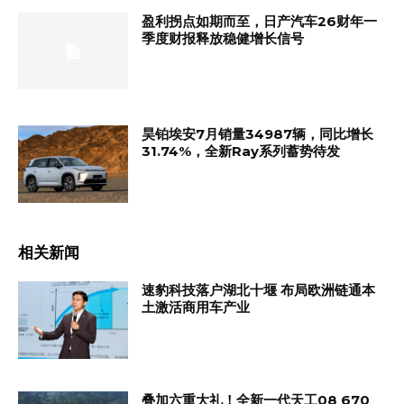
盈利拐点如期而至，日产汽车26财年一
季度财报释放稳健增长信号
昊铂埃安7月销量34987辆，同比增长
31.74%，全新Ray系列蓄势待发
相关新闻
速豹科技落户湖北十堰 布局欧洲链通本
土激活商用车产业
叠加六重大礼！全新一代天工08 670