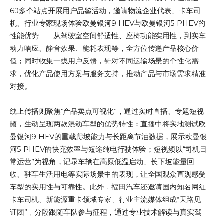
60多个站点开展用户品鉴活动，邀请物流企业代表、卡车司
机、行业专家现场体验欧曼银河9 HEV与欧曼银河5 PHEV的
性能优势——从驾驶室空间舒适性、座椅功能实用性，到实车
动力响应、静音效果、能耗表现等，全方位传递产品核心价
值；同时收集一线用户反馈，针对不同运输场景的个性化需
求，优化产品使用方案与服务支持，推动产品与市场需求精准
对接。
线上传播则聚焦“产品卖点可视化”，通过实时直播、专题短视
频，生动呈现两款混动车型的优势特性：直播中将实地测试欧
曼银河9 HEV的重载爬坡能力与长距离节油数据，展示欧曼银
河5 PHEV的快充效率与短途纯电行驶体验；短视频以“司机日
常运营”为视角，记录车辆在高原低温启动、长下坡能量回
收、驻车生活用电等实际场景中的表现，让全国观众直观感受
车型的实用性与可靠性。此外，福田汽车还邀请国内知名网红
卡车司机、新能源重卡领域专家、行业主流媒体组成“天路见
证团”，分段跟随车队参与征程，通过专业技术解读与真实驾