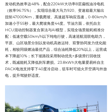
发动机热效率达48%，配合220kW大功率8层扁线油冷电机
（效率96.75%），实现综合最大马力920、变速箱最大输出
扭矩47000Nm，重载爬坡、高速超车响应迅速，0-80km/h
加速小于55秒，最大爬坡角度44度。节油方面，依托自主
HCU混动控制器复合算法与AI模型，实现全场景能耗精准分
配：低速空载50km/h以下纯电行驶，高速巡航混联电助力，
平原、山区场景分别以发动机高效运转、双擎协同发力优化能
耗，相较同级燃油最优产品，综合油耗降低20%以上，运营成
本下降超10%；长下坡路段采用制动优先+多级滑行回收技
术，既减能耗又降低刹车磨损。23.8kWh大电量爱易科自主
PACK电池支持零下40度冷启动，驻车时可熄火开空调与外放
电，提升驾驶舒适度。