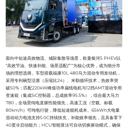
面向中短途高效物流、城际集散等场景，欧曼银河5 PHEV以
“高效节油、快速补能、场景适配广”为核心优势，成为细分市
场的理想选择。车型搭载福康10L 480马力混动专用发动机，
采用专利碗型活塞（压缩比24）、米勒循环技术，热效率突
破50%；匹配220kW峰值功率扁线电机与12挡AMT混动专用
变速箱（集成SiC控制器，总成效率95.5%），综合最大马力
780，全场景纯电直驱性能领先，高速工况（空载、标载
80km/h）可纯电行驶，降低短途能耗成本。65kWh大电量
混动动力电池支持5.0C持续快充，补能效率领先，且具备零下
40度冷启动能力；HCU智能算法可自动切换驱动模式，确保