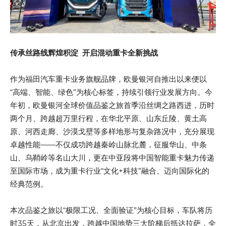
传承丝路线辉煌积淀 开启混动重卡全新挑战
作为福田汽车重卡业务旗舰品牌，欧曼银河自推出以来便以
“高端、智能、绿色”为核心标签，持续引领行业发展方向。今
年初，欧曼银河全球价值品鉴之旅首季沿丝绸之路西进，历时
两个月、跨越超万里行程，在华北平原、山东丘陵、黄土高
原、河西走廊、沙漠戈壁等多样地形与复杂路况中，充分展现
卓越性能——不仅成功跨越秦岭山脉北麓，征服华山、中条
山、乌鞘岭等名山大川，更在中亚段将中国智能重卡魅力传递
至国际市场，成为重卡行业“文化+科技”融合、迈向国际化的
经典范例。
本次品鉴之旅以“极限工况、全面验证”为核心目标，车队将历
时35天，从北京出发，跨越中国地势三大阶梯后抵达拉萨，全