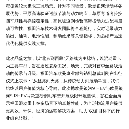
程覆盖12大极限工况场景。针对不同场景，欧曼银河混动将各
展优势：平原高速验证巡航节油与动力响应，草原弯道考验换
挡平顺性与操控稳定性，高原坡道则检验高海拔动力适配与启
动可靠性。福田汽车技术研发团队将全程随行，实时记录动力
输出、油耗、电池性能、制动效果等关键指标，为后续产品迭
代优化提供实践支撑。
此次品鉴之旅，以“北京到西藏”天路线为主脉络，以混动重卡
为主要车型，旨在通过复杂工况、场景，完成对首季丝路线活
动的传承与升级。福田汽车欧曼事业部营销副总裁刘刚在出征
仪式上表示：“从丝路到天路，从传统动力到混动科技，我们
始终以用户价值为核心导向。此次携欧曼银河9 HEV与欧曼银
河5 PHEV两款重磅混动车型开展极限环境测试，旨在全面展
示福田混动重卡在多场景下的卓越性能，为全球物流用户提供
更高效、环保、经济的运输解决方案，助力‘双碳’目标下的行
业绿色转型。”