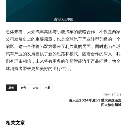
总体来看，大众汽车集团与小鹏汽车的战略合作，不仅是两家
公司发展史上的重要篇章，也是全球汽车产业转型升级的一个
缩影。这一合作将为双方带来互利共赢的局面，同时也为全球
汽车产业的发展提供了新的思路和模式。随着合作的深入，我
们有理由相信，未来将有更多的创新智能汽车产品问世，为全
球消费者带来更加美好的出行生活。
标签
合作
大众
小鹏
Next article
百人会2024年度5个重大课题涵盖
四大核心领域
相关文章