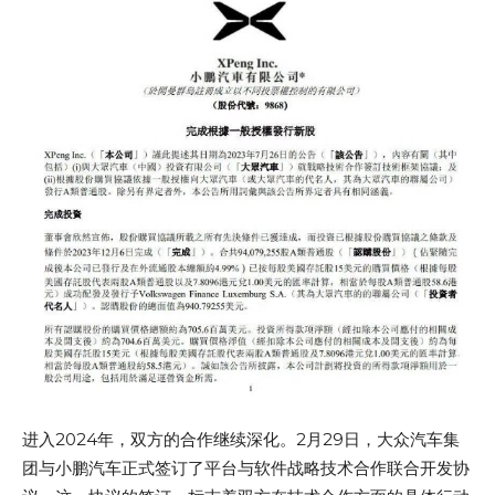
进入2024年，双方的合作继续深化。2月29日，大众汽车集
团与小鹏汽车正式签订了平台与软件战略技术合作联合开发协