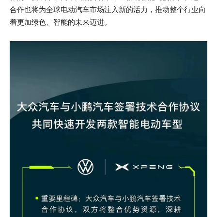
合作也将为全球电动汽车市场注入新的活力，推动整个行业向
着更加绿色、智能的未来迈进。