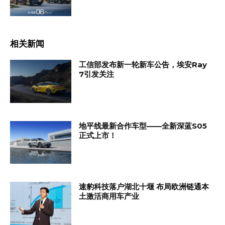
相关新闻
工信部发布新一轮新车公告，埃安Ray
7引发关注
地平线最新合作车型——全新深蓝S05
正式上市！
速豹科技落户湖北十堰 布局欧洲链通本
土激活商用车产业