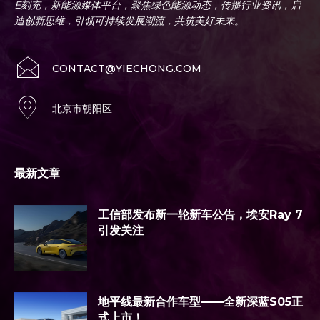
E刻充，新能源媒体平台，聚焦绿色能源动态，传播行业资讯，启
迪创新思维，引领可持续发展潮流，共筑美好未来。
CONTACT@YIECHONG.COM
北京市朝阳区
最新文章
工信部发布新一轮新车公告，埃安Ray 7
引发关注
地平线最新合作车型——全新深蓝S05正
式上市！