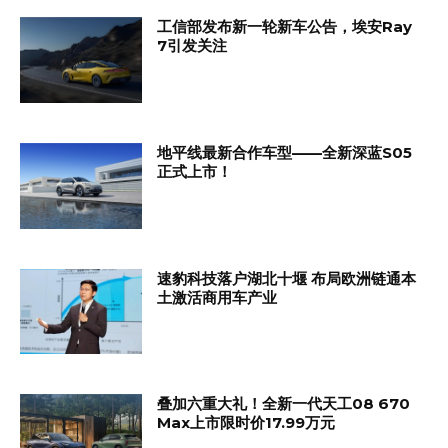
工信部发布新一轮新车公告，埃安Ray
7引发关注
地平线最新合作车型——全新深蓝S05
正式上市！
速豹科技落户湖北十堰 布局欧洲链通本
土激活商用车产业
叠加六重大礼！全新一代天工08 670
Max上市限时价17.99万元