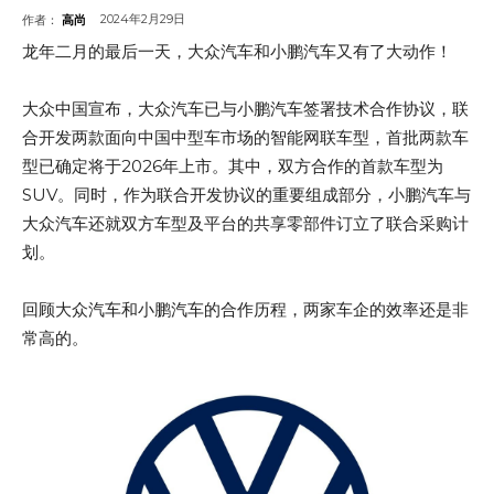
2024年2月29日
作者：
高尚
龙年二月的最后一天，大众汽车和小鹏汽车又有了大动作！
大众中国宣布，大众汽车已与小鹏汽车签署技术合作协议，联
合开发两款面向中国中型车市场的智能网联车型，首批两款车
型已确定将于2026年上市。其中，双方合作的首款车型为
SUV。同时，作为联合开发协议的重要组成部分，小鹏汽车与
大众汽车还就双方车型及平台的共享零部件订立了联合采购计
划。
回顾大众汽车和小鹏汽车的合作历程，两家车企的效率还是非
常高的。