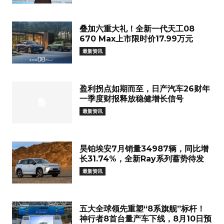
叠加六重大礼！全新一代天工08
670 Max上市限时价17.99万元
最新资讯
盈利拐点如期而至，日产汽车26财年
一季度财报释放稳健增长信号
最新资讯
昊铂埃安7月销量34987辆，同比增
长31.74%，全新Ray系列蓄势待发
最新资讯
五大全球领先重塑“8系旗舰”标杆！
神行者8首台量产车下线，8月10日预