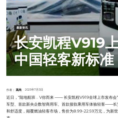
最新资讯
长安凯程V919
中国轻客新标准
2025年7月3日
作者：
高尚
近日，“陆地航班﹒V你而来 —— 长安凯程V919全球上市发布
车型、首款新央企数智商用车、首款接轨乘用车体验轻客——长安凯
和舒适度，颠覆燃油轻客市场，售价为8.99-22.59万元，为
态。