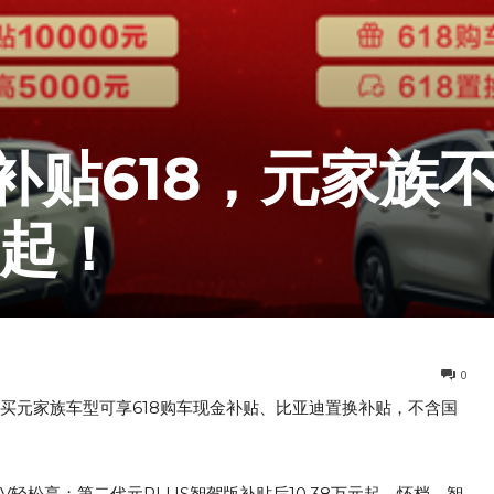
补贴618，元家族
元起！
0
，购买元家族车型可享618购车现金补贴、比亚迪置换补贴，不含国
V轻松享；第二代元PLUS智驾版补贴后10.38万元起，怀档、智