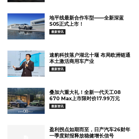
地平线最新合作车型——全新深蓝
S05正式上市！
最新资讯
速豹科技落户湖北十堰 布局欧洲链通
本土激活商用车产业
最新资讯
叠加六重大礼！全新一代天工08
670 Max上市限时价17.99万元
最新资讯
盈利拐点如期而至，日产汽车26财年
一季度财报释放稳健增长信号