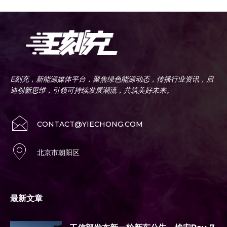
E刻充，新能源媒体平台，聚焦绿色能源动态，传播行业资讯，启
迪创新思维，引领可持续发展潮流，共筑美好未来。
CONTACT@YIECHONG.COM
北京市朝阳区
最新文章