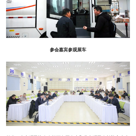
参会嘉宾参观展车