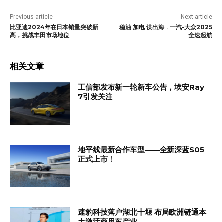
Previous article
Next article
比亚迪2024年在日本销量突破新
稳油 加电 谋出海，一汽-大众2025
高，挑战丰田市场地位
全速起航
相关文章
工信部发布新一轮新车公告，埃安Ray
7引发关注
地平线最新合作车型——全新深蓝S05
正式上市！
速豹科技落户湖北十堰 布局欧洲链通本
土激活商用车产业