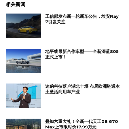
相关新闻
工信部发布新一轮新车公告，埃安Ray
7引发关注
地平线最新合作车型——全新深蓝S05
正式上市！
速豹科技落户湖北十堰 布局欧洲链通本
土激活商用车产业
叠加六重大礼！全新一代天工08 670
Max上市限时价17.99万元