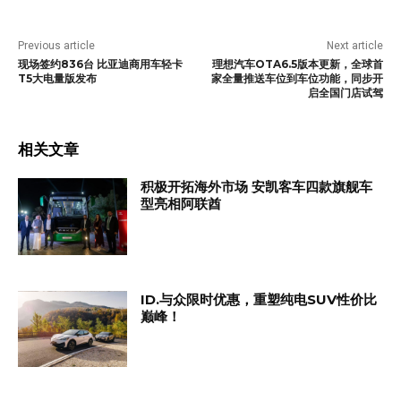
Previous article
Next article
现场签约836台 比亚迪商用车轻卡
理想汽车OTA6.5版本更新，全球首
T5大电量版发布
家全量推送车位到车位功能，同步开
启全国门店试驾
相关文章
积极开拓海外市场 安凯客车四款旗舰车
型亮相阿联酋
ID.与众限时优惠，重塑纯电SUV性价比
巅峰！