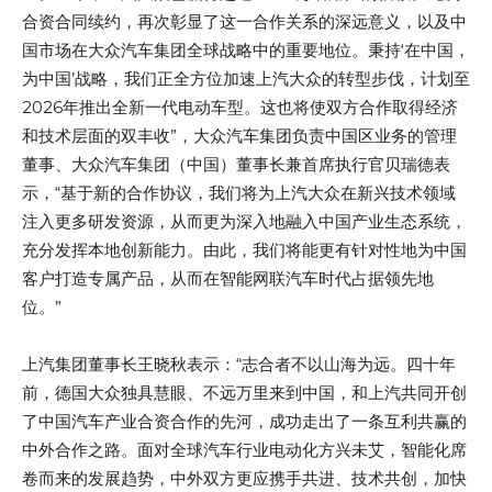
合资合同续约，再次彰显了这一合作关系的深远意义，以及中
国市场在大众汽车集团全球战略中的重要地位。秉持‘在中国，
为中国’战略，我们正全方位加速上汽大众的转型步伐，计划至
2026年推出全新一代电动车型。这也将使双方合作取得经济
和技术层面的双丰收”，大众汽车集团负责中国区业务的管理
董事、大众汽车集团（中国）董事长兼首席执行官贝瑞德表
示，“基于新的合作协议，我们将为上汽大众在新兴技术领域
注入更多研发资源，从而更为深入地融入中国产业生态系统，
充分发挥本地创新能力。由此，我们将能更有针对性地为中国
客户打造专属产品，从而在智能网联汽车时代占据领先地
位。”
上汽集团董事长王晓秋表示：“志合者不以山海为远。四十年
前，德国大众独具慧眼、不远万里来到中国，和上汽共同开创
了中国汽车产业合资合作的先河，成功走出了一条互利共赢的
中外合作之路。面对全球汽车行业电动化方兴未艾，智能化席
卷而来的发展趋势，中外双方更应携手共进、技术共创，加快