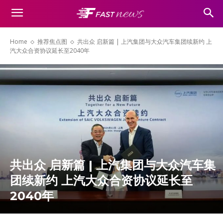
Home
推荐焦点图
共出众 启新篇 | 上汽集团与大众汽车集团续新约 上
汽大众合资协议延长至2040年
共出众 启新篇 | 上汽集团与大众汽车集
团续新约 上汽大众合资协议延长至
2040年